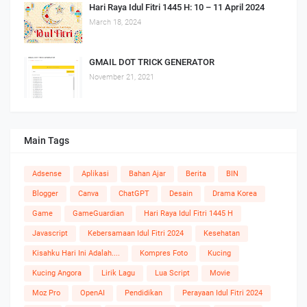
Hari Raya Idul Fitri 1445 H: 10 – 11 April 2024
March 18, 2024
GMAIL DOT TRICK GENERATOR
November 21, 2021
Main Tags
Adsense
Aplikasi
Bahan Ajar
Berita
BIN
Blogger
Canva
ChatGPT
Desain
Drama Korea
Game
GameGuardian
Hari Raya Idul Fitri 1445 H
Javascript
Kebersamaan Idul Fitri 2024
Kesehatan
Kisahku Hari Ini Adalah....
Kompres Foto
Kucing
Kucing Angora
Lirik Lagu
Lua Script
Movie
Moz Pro
OpenAI
Pendidikan
Perayaan Idul Fitri 2024