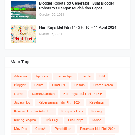
Blogger Robots.txt Generator | Buat Blogger
Robots.txt Dengan Mudah dan Cepat
October 30, 2021
Hari Raya Idul Fitri 1445 H: 10 – 11 April 2024
March 18, 2024
Main Tags
Adsense
Aplikasi
Bahan Ajar
Berita
BIN
Blogger
Canva
ChatGPT
Desain
Drama Korea
Game
GameGuardian
Hari Raya Idul Fitri 1445 H
Javascript
Kebersamaan Idul Fitri 2024
Kesehatan
Kisahku Hari Ini Adalah....
Kompres Foto
Kucing
Kucing Angora
Lirik Lagu
Lua Script
Movie
Moz Pro
OpenAI
Pendidikan
Perayaan Idul Fitri 2024